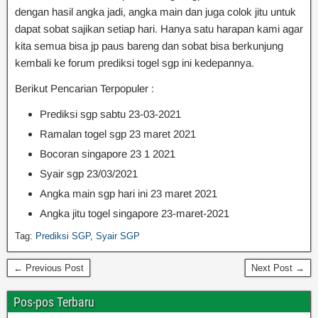
dengan hasil angka jadi, angka main dan juga colok jitu untuk
dapat sobat sajikan setiap hari. Hanya satu harapan kami agar
kita semua bisa jp paus bareng dan sobat bisa berkunjung
kembali ke forum prediksi togel sgp ini kedepannya.
Berikut Pencarian Terpopuler :
Prediksi sgp sabtu 23-03-2021
Ramalan togel sgp 23 maret 2021
Bocoran singapore 23 1 2021
Syair sgp 23/03/2021
Angka main sgp hari ini 23 maret 2021
Angka jitu togel singapore 23-maret-2021
Tag:
Prediksi SGP
,
Syair SGP
← Previous Post
Next Post →
Pos-pos Terbaru