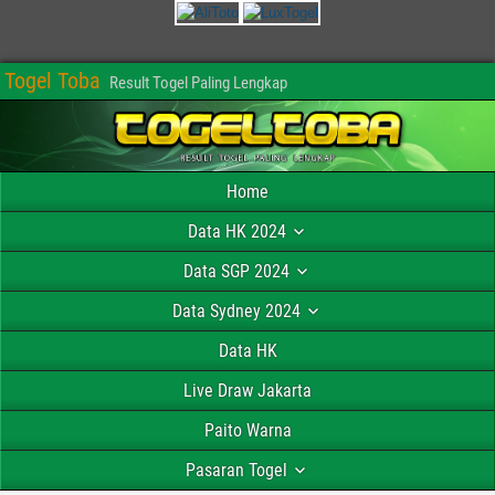
Togel Toba
Result Togel Paling Lengkap
Home
Data HK 2024
Data SGP 2024
Data Sydney 2024
Data HK
Live Draw Jakarta
Paito Warna
Pasaran Togel