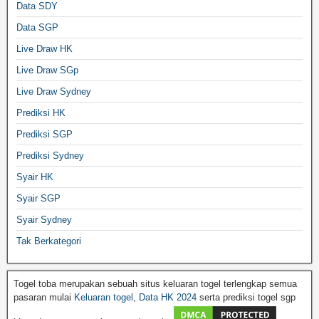
Data SDY
Data SGP
Live Draw HK
Live Draw SGp
Live Draw Sydney
Prediksi HK
Prediksi SGP
Prediksi Sydney
Syair HK
Syair SGP
Syair Sydney
Tak Berkategori
Togel toba merupakan sebuah situs keluaran togel terlengkap semua
pasaran mulai
Keluaran togel
,
Data HK 2024
serta prediksi togel sgp