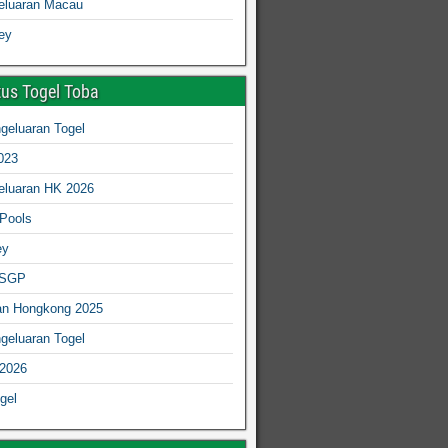
eluaran Macau
ey
tus Togel Toba
geluaran Togel
023
eluaran HK 2026
Pools
ey
 SGP
an Hongkong 2025
geluaran Togel
2026
gel