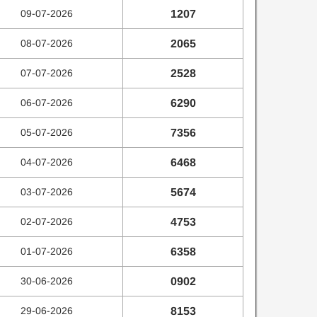
09-07-2026
1207
08-07-2026
2065
07-07-2026
2528
06-07-2026
6290
05-07-2026
7356
04-07-2026
6468
03-07-2026
5674
02-07-2026
4753
01-07-2026
6358
30-06-2026
0902
29-06-2026
8153