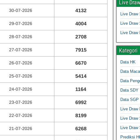
Live Dra
30-07-2026
4132
Live Draw
Live Draw
29-07-2026
4004
Live Draw
28-07-2026
2708
Kategori
27-07-2026
7915
Data HK
26-07-2026
6670
Data Maca
25-07-2026
5414
Data Penge
24-07-2026
1164
Data SDY
Data SGP
23-07-2026
6992
Live Draw
22-07-2026
8199
Live Draw
Live Draw
21-07-2026
6268
Prediksi H