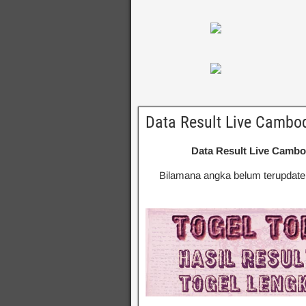
Data Result Live Cambod
Data Result Live Cambod
Bilamana angka belum terupdate 