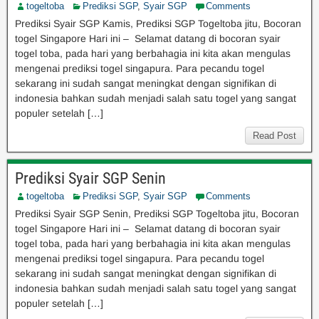
togeltoba
Prediksi SGP
,
Syair SGP
Comments
Prediksi Syair SGP Kamis, Prediksi SGP Togeltoba jitu, Bocoran
togel Singapore Hari ini – Selamat datang di bocoran syair
togel toba, pada hari yang berbahagia ini kita akan mengulas
mengenai prediksi togel singapura. Para pecandu togel
sekarang ini sudah sangat meningkat dengan signifikan di
indonesia bahkan sudah menjadi salah satu togel yang sangat
populer setelah […]
Read Post
Prediksi Syair SGP Senin
togeltoba
Prediksi SGP
,
Syair SGP
Comments
Prediksi Syair SGP Senin, Prediksi SGP Togeltoba jitu, Bocoran
togel Singapore Hari ini – Selamat datang di bocoran syair
togel toba, pada hari yang berbahagia ini kita akan mengulas
mengenai prediksi togel singapura. Para pecandu togel
sekarang ini sudah sangat meningkat dengan signifikan di
indonesia bahkan sudah menjadi salah satu togel yang sangat
populer setelah […]