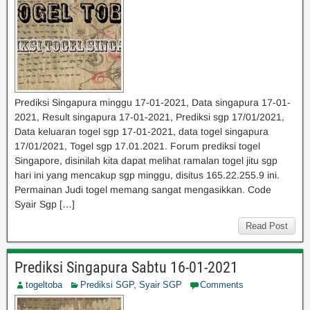
Prediksi Singapura minggu 17-01-2021, Data singapura 17-01-
2021, Result singapura 17-01-2021, Prediksi sgp 17/01/2021,
Data keluaran togel sgp 17-01-2021, data togel singapura
17/01/2021, Togel sgp 17.01.2021. Forum prediksi togel
Singapore, disinilah kita dapat melihat ramalan togel jitu sgp
hari ini yang mencakup sgp minggu, disitus 165.22.255.9 ini.
Permainan Judi togel memang sangat mengasikkan. Code
Syair Sgp […]
Read Post
Prediksi Singapura Sabtu 16-01-2021
togeltoba
Prediksi SGP
,
Syair SGP
Comments