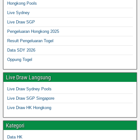
Hongkong Pools
Live Sydney
Live Draw SGP
Pengeluaran Hongkong 2025
Result Pengeluaran Togel
Data SDY 2026
Oppung Togel
Live Draw Langsung
Live Draw Sydney Pools
Live Draw SGP Singapore
Live Draw HK Hongkong
Kategori
Data HK