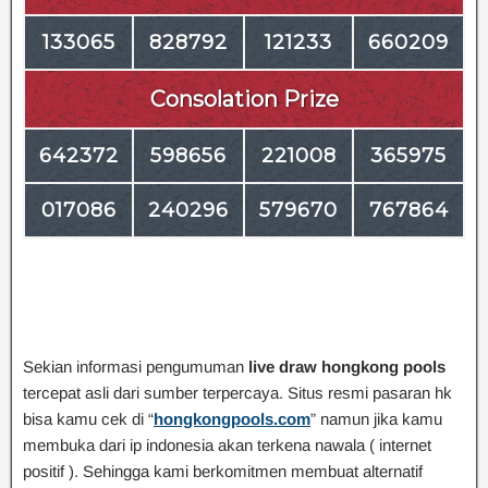
Sekian informasi pengumuman
live draw hongkong pools
tercepat asli dari sumber terpercaya. Situs resmi pasaran hk
bisa kamu cek di “
hongkongpools.com
” namun jika kamu
membuka dari ip indonesia akan terkena nawala ( internet
positif ). Sehingga kami berkomitmen membuat alternatif