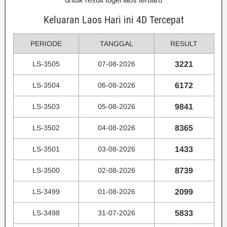
Keluaran Laos Hari ini 4D Tercepat
PERIODE
TANGGAL
RESULT
LS-3505
07-08-2026
3221
LS-3504
06-08-2026
6172
LS-3503
05-08-2026
9841
LS-3502
04-08-2026
8365
LS-3501
03-08-2026
1433
LS-3500
02-08-2026
8739
LS-3499
01-08-2026
2099
LS-3498
31-07-2026
5833