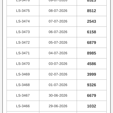
LS-3476
09-07-2026
8523
LS-3475
08-07-2026
8512
LS-3474
07-07-2026
2543
LS-3473
06-07-2026
6158
LS-3472
05-07-2026
6879
LS-3471
04-07-2026
8985
LS-3470
03-07-2026
4586
LS-3469
02-07-2026
3999
LS-3468
01-07-2026
9326
LS-3467
30-06-2026
6679
LS-3466
29-06-2026
1032