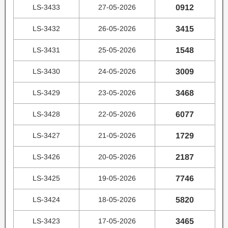
LS-3433
27-05-2026
0912
LS-3432
26-05-2026
3415
LS-3431
25-05-2026
1548
LS-3430
24-05-2026
3009
LS-3429
23-05-2026
3468
LS-3428
22-05-2026
6077
LS-3427
21-05-2026
1729
LS-3426
20-05-2026
2187
LS-3425
19-05-2026
7746
LS-3424
18-05-2026
5820
LS-3423
17-05-2026
3465