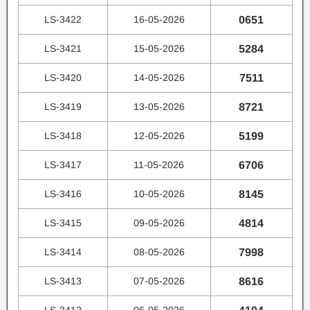
LS-3422
16-05-2026
0651
LS-3421
15-05-2026
5284
LS-3420
14-05-2026
7511
LS-3419
13-05-2026
8721
LS-3418
12-05-2026
5199
LS-3417
11-05-2026
6706
LS-3416
10-05-2026
8145
LS-3415
09-05-2026
4814
LS-3414
08-05-2026
7998
LS-3413
07-05-2026
8616