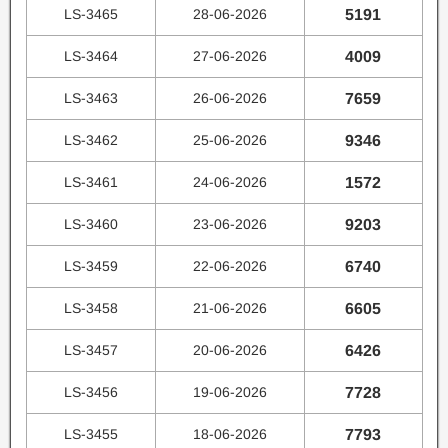
LS-3465
28-06-2026
5191
LS-3464
27-06-2026
4009
LS-3463
26-06-2026
7659
LS-3462
25-06-2026
9346
LS-3461
24-06-2026
1572
LS-3460
23-06-2026
9203
LS-3459
22-06-2026
6740
LS-3458
21-06-2026
6605
LS-3457
20-06-2026
6426
LS-3456
19-06-2026
7728
LS-3455
18-06-2026
7793