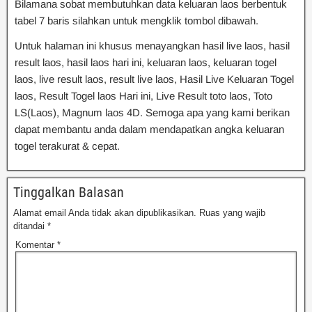
Bilamana sobat membutuhkan data keluaran laos berbentuk
tabel 7 baris silahkan untuk mengklik tombol dibawah.
Untuk halaman ini khusus menayangkan hasil live laos, hasil
result laos, hasil laos hari ini, keluaran laos, keluaran togel
laos, live result laos, result live laos, Hasil Live Keluaran Togel
laos, Result Togel laos Hari ini, Live Result toto laos, Toto
LS(Laos), Magnum laos 4D. Semoga apa yang kami berikan
dapat membantu anda dalam mendapatkan angka keluaran
togel terakurat & cepat.
Tinggalkan Balasan
Alamat email Anda tidak akan dipublikasikan.
Ruas yang wajib
ditandai
*
Komentar
*