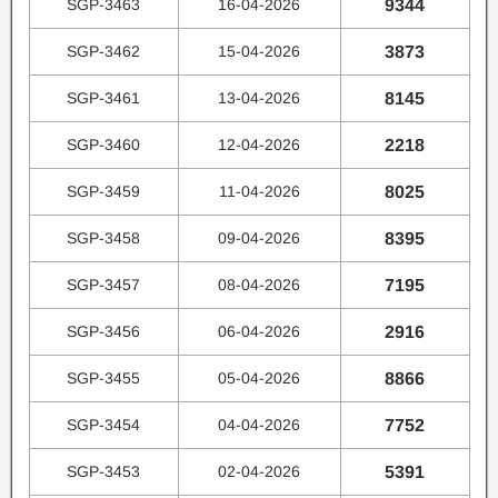
SGP-3463
16-04-2026
9344
SGP-3462
15-04-2026
3873
SGP-3461
13-04-2026
8145
SGP-3460
12-04-2026
2218
SGP-3459
11-04-2026
8025
SGP-3458
09-04-2026
8395
SGP-3457
08-04-2026
7195
SGP-3456
06-04-2026
2916
SGP-3455
05-04-2026
8866
SGP-3454
04-04-2026
7752
SGP-3453
02-04-2026
5391