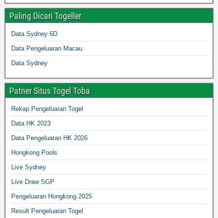
Paling Dicari Togeller
Data Sydney 6D
Data Pengeluaran Macau
Data Sydney
Patner Situs Togel Toba
Rekap Pengeluaran Togel
Data HK 2023
Data Pengeluaran HK 2026
Hongkong Pools
Live Sydney
Live Draw SGP
Pengeluaran Hongkong 2025
Result Pengeluaran Togel