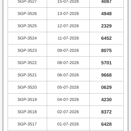
SGP-3527
15-07-2026
4087
SGP-3526
13-07-2026
4948
SGP-3525
12-07-2026
2329
SGP-3524
11-07-2026
6452
SGP-3523
09-07-2026
8075
SGP-3522
08-07-2026
5701
SGP-3521
06-07-2026
9668
SGP-3520
05-07-2026
0629
SGP-3519
04-07-2026
4230
SGP-3518
02-07-2026
8372
SGP-3517
01-07-2026
6428