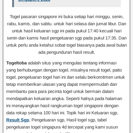
Togel pasaran singapore ini buka setiap hari minggu, senin,
rabu, kamis, dan sabtu. untuk hari selasa dan jumat libur. Dan
untuk hasil keluaran sgp ini pada pukul 17:40 kecuali hari
senin dan kamis hasil pengeluaran sgp pada pukul 17:35. Dan
untuk perlu anda ketahui sobat togel biasanya pada awal bulan
ada pengunduran hasil result.
Togeltoba
adalah situs yang mengulas tentang informasi
yang berhubungan dengan togel, misalnya result togel, paito
togel, pengeluaran togel hari ini dan selalu berkomitmen untuk
tetap memberikan ulasan yang dapat mempermudah dan
membantu para para pecinta togel untuk bermain dalam
mendapatkan keluaran angka. Seperti halnya pada halaman
ini menayangkan hasil rangkuman togel singapore dengan
data rekap selama 100 hari ini. Topik hari ini Keluaran sgp,
Result Sgp
, Pengeluaran sgp, Hasil togel sgp, tabel
pengeluaran togel singapura 4d tercepat yang kami susun