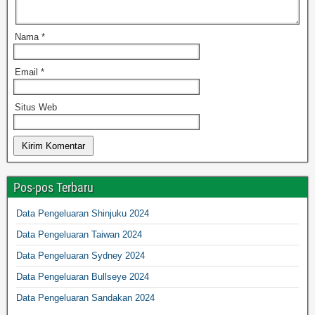
Nama
*
Email
*
Situs Web
Pos-pos Terbaru
Data Pengeluaran Shinjuku 2024
Data Pengeluaran Taiwan 2024
Data Pengeluaran Sydney 2024
Data Pengeluaran Bullseye 2024
Data Pengeluaran Sandakan 2024