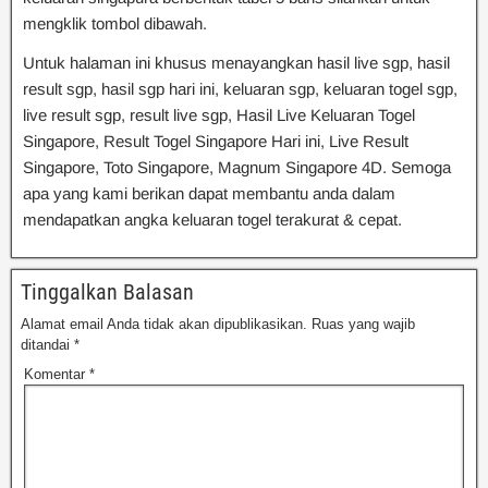
mengklik tombol dibawah.
Untuk halaman ini khusus menayangkan hasil live sgp, hasil
result sgp, hasil sgp hari ini, keluaran sgp, keluaran togel sgp,
live result sgp, result live sgp, Hasil Live Keluaran Togel
Singapore, Result Togel Singapore Hari ini, Live Result
Singapore, Toto Singapore, Magnum Singapore 4D. Semoga
apa yang kami berikan dapat membantu anda dalam
mendapatkan angka keluaran togel terakurat & cepat.
Tinggalkan Balasan
Alamat email Anda tidak akan dipublikasikan.
Ruas yang wajib
ditandai
*
Komentar
*