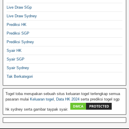
Live Draw SGp
Live Draw Sydney
Prediksi HK
Prediksi SGP
Prediksi Sydney
Syair HK
Syair SGP
Syair Sydney
Tak Berkategori
Togel toba merupakan sebuah situs keluaran togel terlengkap semua
pasaran mulai
Keluaran togel
,
Data HK 2024
serta prediksi togel sgp
hk sydney serta gambar taypak syair.