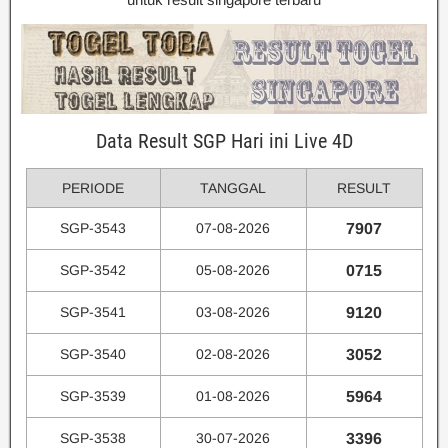
Data Result SGP Hari ini Live 4D
PERIODE
TANGGAL
RESULT
SGP-3543
07-08-2026
7907
SGP-3542
05-08-2026
0715
SGP-3541
03-08-2026
9120
SGP-3540
02-08-2026
3052
SGP-3539
01-08-2026
5964
SGP-3538
30-07-2026
3396