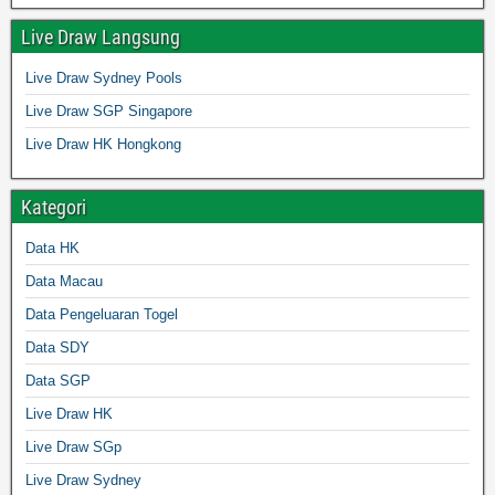
Live Draw Langsung
Live Draw Sydney Pools
Live Draw SGP Singapore
Live Draw HK Hongkong
Kategori
Data HK
Data Macau
Data Pengeluaran Togel
Data SDY
Data SGP
Live Draw HK
Live Draw SGp
Live Draw Sydney