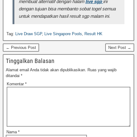
membuat alternatif dengan halam
live sgp
ini
dengan tujuan bisa membanto sobat togel semua
untuk mendapatkan hasil result sgp malam ini.
Tag:
Live Draw SGP
,
Live Singapore Pools
,
Result HK
← Previous Post
Next Post →
Tinggalkan Balasan
Alamat email Anda tidak akan dipublikasikan.
Ruas yang wajib
ditandai
*
Komentar
*
Nama
*