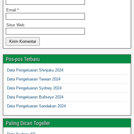
Email
*
Situs Web
Pos-pos Terbaru
Data Pengeluaran Shinjuku 2024
Data Pengeluaran Taiwan 2024
Data Pengeluaran Sydney 2024
Data Pengeluaran Bullseye 2024
Data Pengeluaran Sandakan 2024
Paling Dicari Togeller