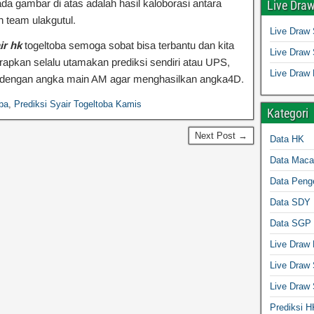
da gambar di atas adalah hasil kaloborasi antara
Live Dra
 team ulakgutul.
Live Draw
ir hk
togeltoba semoga sobat bisa terbantu dan kita
Live Draw
apkan selalu utamakan prediksi sendiri atau UPS,
Live Draw
d dengan angka main AM agar menghasilkan angka4D.
oba
,
Prediksi Syair Togeltoba Kamis
Kategori
Next Post →
Data HK
Data Maca
Data Penge
Data SDY
Data SGP
Live Draw
Live Draw
Live Draw
Prediksi H