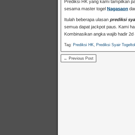
Prediksi HK yang kami tampilkan pa
sesama master togel
Nagasaon
dan
Itulah beberapa ulasan
prediksi sya
semua dapat jackpot paus. Kami har
Kombinasikan angka wajib hadir 2
Tag:
Prediksi HK
,
Prediksi Syair Togelt
← Previous Post