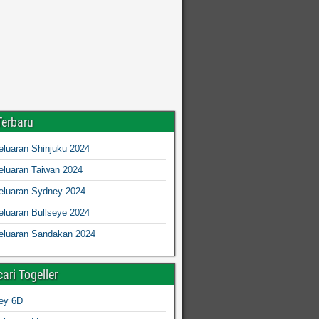
Terbaru
luaran Shinjuku 2024
eluaran Taiwan 2024
eluaran Sydney 2024
luaran Bullseye 2024
eluaran Sandakan 2024
ari Togeller
ey 6D