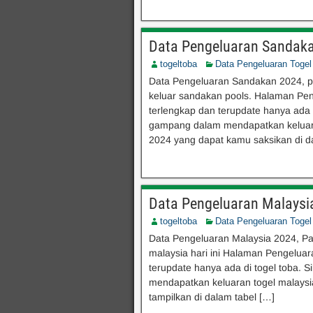
Data Pengeluaran Sandak
togeltoba
Data Pengeluaran Togel
Data Pengeluaran Sandakan 2024, pa
keluar sandakan pools. Halaman Pe
terlengkap dan terupdate hanya ada d
gampang dalam mendapatkan keluaran
2024 yang dapat kamu saksikan di d
Data Pengeluaran Malaysi
togeltoba
Data Pengeluaran Togel
Data Pengeluaran Malaysia 2024, Pai
malaysia hari ini Halaman Pengeluar
terupdate hanya ada di togel toba. 
mendapatkan keluaran togel malaysia 
tampilkan di dalam tabel […]