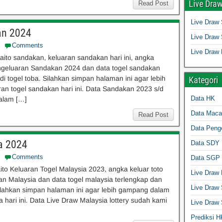
Live Dra
Read Post
Live Draw
an 2024
Live Draw
Comments
Live Draw
ito sandakan, keluaran sandakan hari ini, angka
ngeluaran Sandakan 2024 dan data togel sandakan
i togel toba. Silahkan simpan halaman ini agar lebih
Kategori
 togel sandakan hari ini. Data Sandakan 2023 s/d
Data HK
alam […]
Data Maca
Read Post
Data Penge
a 2024
Data SDY
Comments
Data SGP
to Keluaran Togel Malaysia 2023, angka keluar toto
Live Draw
an Malaysia dan data togel malaysia terlengkap dan
Live Draw
Silahkan simpan halaman ini agar lebih gampang dalam
hari ini. Data Live Draw Malaysia lottery sudah kami
Live Draw
Prediksi H