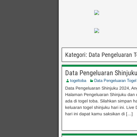
Kategori:
Data Pengeluaran T
Data Pengeluaran Shinjuk
togeltoba
Data Pengeluaran Togel
Data Pengeluaran Shinjuku 2024, Ang
Halaman Pengeluaran Shinjuku dan d
ada di togel toba. Silahkan simpan
keluaran togel shinjuku hari ini. Live 
hari ini dapat kamu saksikan di […]