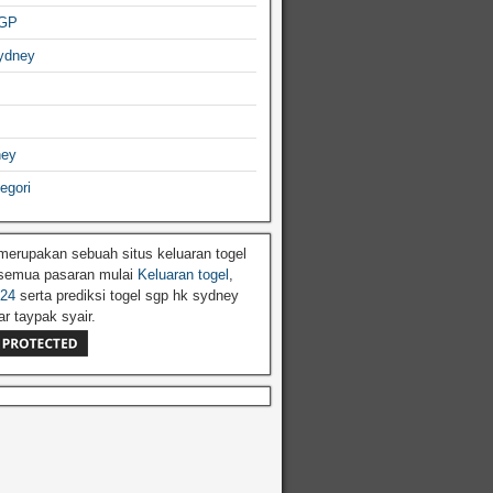
SGP
ydney
ney
egori
merupakan sebuah situs keluaran togel
 semua pasaran mulai
Keluaran togel
,
24
serta prediksi togel sgp hk sydney
r taypak syair.