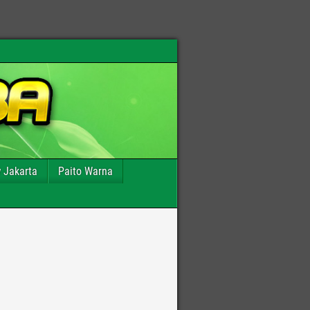
 Jakarta
Paito Warna