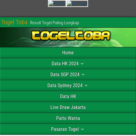
Togel Toba
Result Togel Paling Lengkap
Home
Data HK 2024
Data SGP 2024
Data Sydney 2024
Data HK
Live Draw Jakarta
Paito Warna
Pasaran Togel