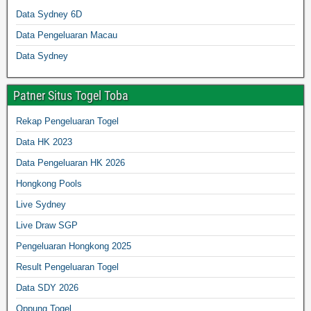
Data Sydney 6D
Data Pengeluaran Macau
Data Sydney
Patner Situs Togel Toba
Rekap Pengeluaran Togel
Data HK 2023
Data Pengeluaran HK 2026
Hongkong Pools
Live Sydney
Live Draw SGP
Pengeluaran Hongkong 2025
Result Pengeluaran Togel
Data SDY 2026
Oppung Togel