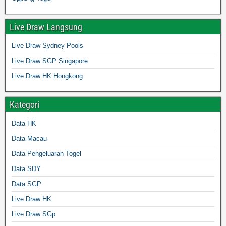
Live Draw Langsung
Live Draw Sydney Pools
Live Draw SGP Singapore
Live Draw HK Hongkong
Kategori
Data HK
Data Macau
Data Pengeluaran Togel
Data SDY
Data SGP
Live Draw HK
Live Draw SGp