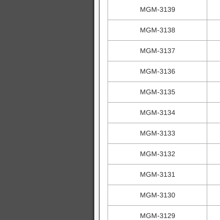
MGM-3139
MGM-3138
MGM-3137
MGM-3136
MGM-3135
MGM-3134
MGM-3133
MGM-3132
MGM-3131
MGM-3130
MGM-3129