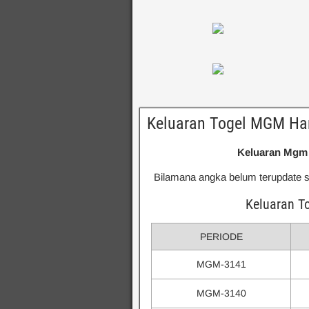
Keluaran Togel MGM Har
Keluaran Mgm H
Bilamana angka belum terupdate s
Keluaran To
PERIODE
MGM-3141
MGM-3140