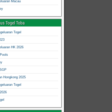
eluaran Macau
ey
tus Togel Toba
geluaran Togel
023
eluaran HK 2026
Pools
ey
 SGP
an Hongkong 2025
geluaran Togel
2026
gel