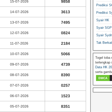
15-07-2026
9858
Prediksi 
14-07-2026
3613
Prediksi S
Syair HK
13-07-2026
7495
Syair SGP
12-07-2026
0824
Syair Syd
Tak Berkat
11-07-2026
2184
10-07-2026
5066
Togel toba 
terlengkap
09-07-2026
4739
Data HK 20
serta gamba
08-07-2026
8390
07-07-2026
0257
06-07-2026
1523
05-07-2026
8351