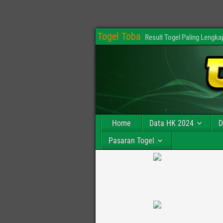
Togel Toba
Result Togel Paling Lengka
Home
Data HK 2024
D
Pasaran Togel