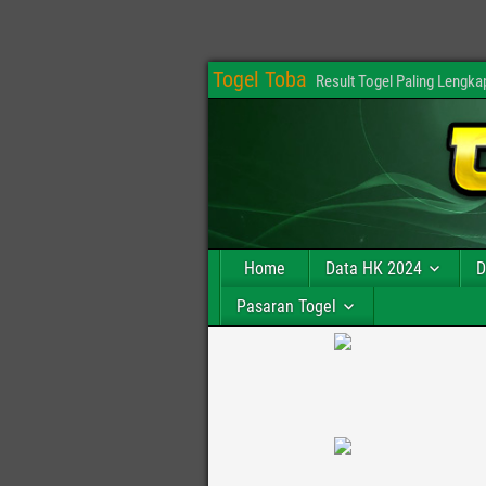
Togel Toba
Result Togel Paling Lengka
Home
Data HK 2024
D
Pasaran Togel