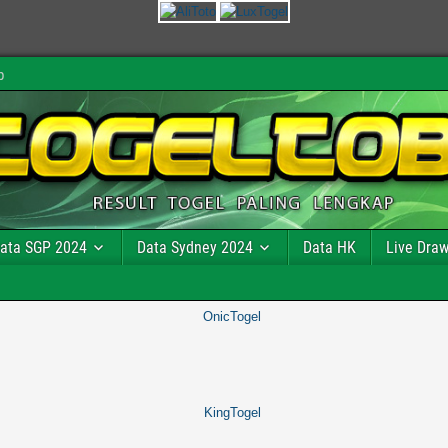
p
ata SGP 2024
Data Sydney 2024
Data HK
Live Draw