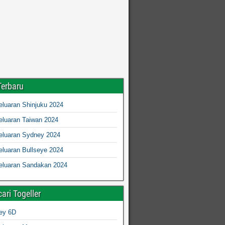
Terbaru
luaran Shinjuku 2024
eluaran Taiwan 2024
eluaran Sydney 2024
luaran Bullseye 2024
eluaran Sandakan 2024
ari Togeller
ey 6D