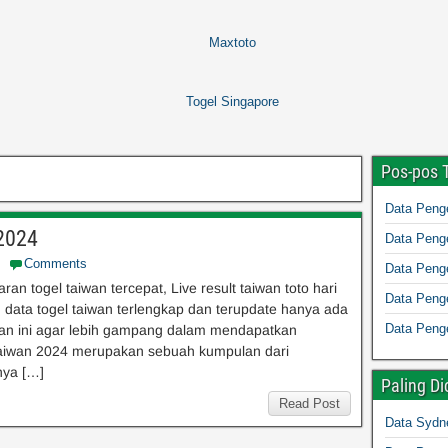
Pos-pos 
Data Penge
2024
Data Peng
Comments
Data Peng
an togel taiwan tercepat, Live result taiwan toto hari
Data Penge
data togel taiwan terlengkap dan terupdate hanya ada
Data Peng
aman ini agar lebih gampang dalam mendapatkan
a Taiwan 2024 merupakan sebuah kumpulan dari
nya […]
Paling Dic
Read Post
Data Sydn