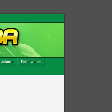
 Jakarta
Paito Warna