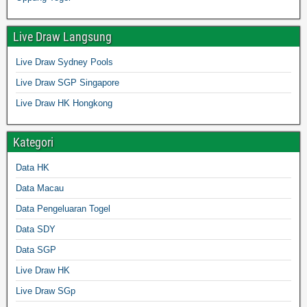
Live Draw Langsung
Live Draw Sydney Pools
Live Draw SGP Singapore
Live Draw HK Hongkong
Kategori
Data HK
Data Macau
Data Pengeluaran Togel
Data SDY
Data SGP
Live Draw HK
Live Draw SGp