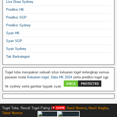
Live Draw Sydney
Prediksi HK
Prediksi SGP
Prediksi Sydney
Syair HK
Syair SGP
Syair Sydney
Tak Berkategori
Togel toba merupakan sebuah situs keluaran togel terlengkap semua
pasaran mulai
Keluaran togel
,
Data HK 2024
serta prediksi togel sgp
hk sydney serta gambar taypak syair.
Togel Toba, Result Togel Paling Lengkap |
Hasil Nomor
,
Hasil Angka
,
Tabel Nomor