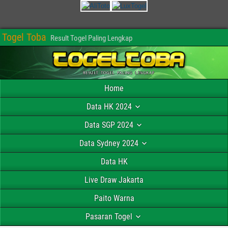
Togel Toba
Result Togel Paling Lengkap
Home
Data HK 2024
Data SGP 2024
Data Sydney 2024
Data HK
Live Draw Jakarta
Paito Warna
Pasaran Togel