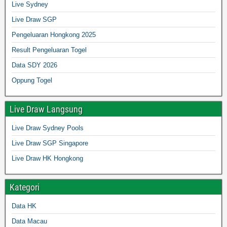
Live Sydney
Live Draw SGP
Pengeluaran Hongkong 2025
Result Pengeluaran Togel
Data SDY 2026
Oppung Togel
Live Draw Langsung
Live Draw Sydney Pools
Live Draw SGP Singapore
Live Draw HK Hongkong
Kategori
Data HK
Data Macau