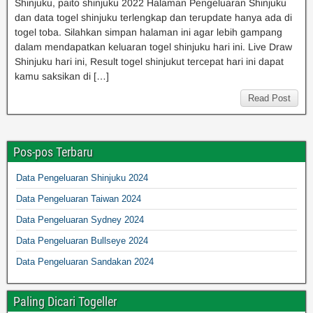
Shinjuku, paito shinjuku 2022 Halaman Pengeluaran Shinjuku
dan data togel shinjuku terlengkap dan terupdate hanya ada di
togel toba. Silahkan simpan halaman ini agar lebih gampang
dalam mendapatkan keluaran togel shinjuku hari ini. Live Draw
Shinjuku hari ini, Result togel shinjukut tercepat hari ini dapat
kamu saksikan di […]
Read Post
Pos-pos Terbaru
Data Pengeluaran Shinjuku 2024
Data Pengeluaran Taiwan 2024
Data Pengeluaran Sydney 2024
Data Pengeluaran Bullseye 2024
Data Pengeluaran Sandakan 2024
Paling Dicari Togeller