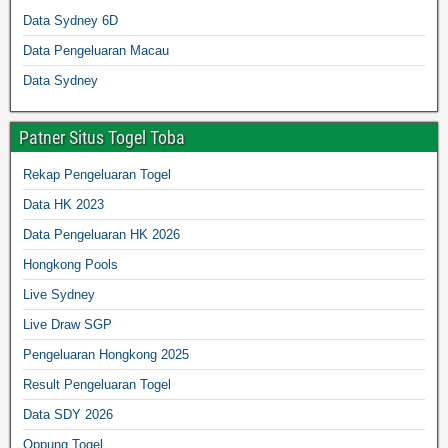
Data Sydney 6D
Data Pengeluaran Macau
Data Sydney
Patner Situs Togel Toba
Rekap Pengeluaran Togel
Data HK 2023
Data Pengeluaran HK 2026
Hongkong Pools
Live Sydney
Live Draw SGP
Pengeluaran Hongkong 2025
Result Pengeluaran Togel
Data SDY 2026
Oppung Togel