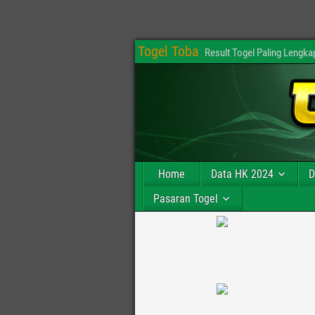
Togel Toba
Result Togel Paling Lengka
Home
Data HK 2024
D
Pasaran Togel