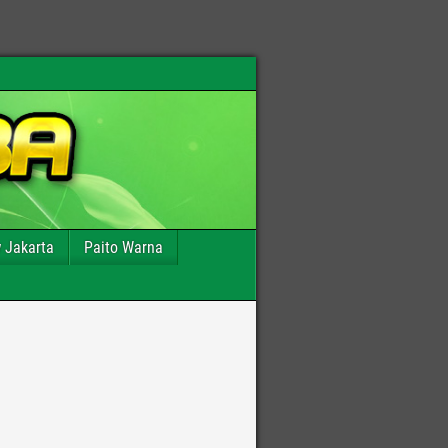
 Jakarta
Paito Warna