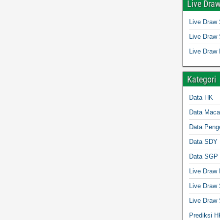
Live Dra
Live Draw
Live Draw
Live Draw
Kategori
Data HK
Data Maca
Data Penge
Data SDY
Data SGP
Live Draw
Live Draw
Live Draw
Prediksi H