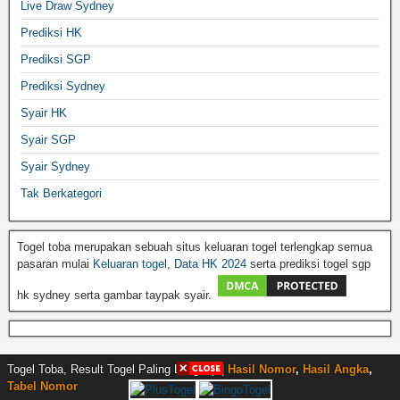
Live Draw Sydney
Prediksi HK
Prediksi SGP
Prediksi Sydney
Syair HK
Syair SGP
Syair Sydney
Tak Berkategori
Togel toba merupakan sebuah situs keluaran togel terlengkap semua
pasaran mulai
Keluaran togel
,
Data HK 2024
serta prediksi togel sgp
hk sydney serta gambar taypak syair.
Togel Toba, Result Togel Paling Lengkap |
Hasil Nomor
,
Hasil Angka
,
Tabel Nomor