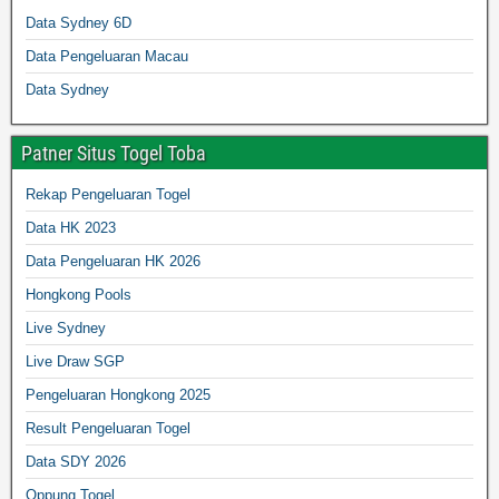
Data Sydney 6D
Data Pengeluaran Macau
Data Sydney
Patner Situs Togel Toba
Rekap Pengeluaran Togel
Data HK 2023
Data Pengeluaran HK 2026
Hongkong Pools
Live Sydney
Live Draw SGP
Pengeluaran Hongkong 2025
Result Pengeluaran Togel
Data SDY 2026
Oppung Togel